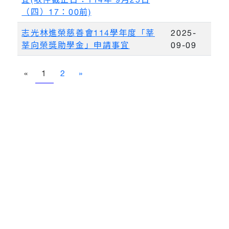
（四）17：00前)
志光林進榮慈善會114學年度「莘
2025-
莘向榮獎助學金」申請事宜
09-09
«
1
2
»