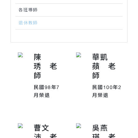
各班導師
退休教師
陳
華凱
琇 老
蘋 老
師
師
民國98年7
民國100年2
月榮退
月榮退
曹文
吳燕
沛 老
瑛 老