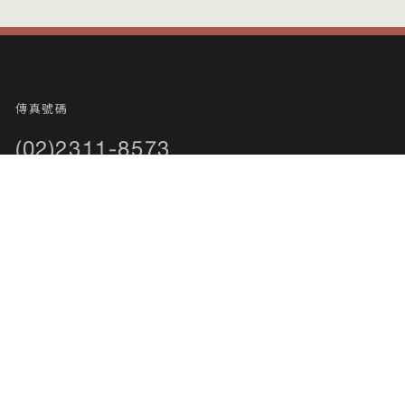
傳真號碼
(02)2311-8573
電子郵件
acc@scu.edu.tw