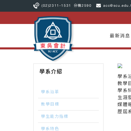
(02)2311-1531
分機2590
acc@scu.edu.
最新消息
學系介紹
學系
教學
學系
學系沿革
生涯
教學目標
媒體
歷屆
學生能力指標
學系特色