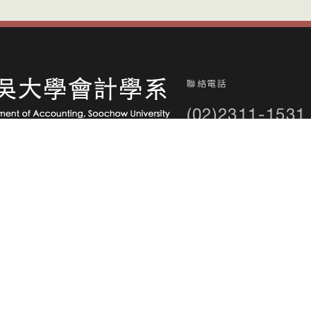
聯絡電話
(02)2311-1531
大學部分機：2590
中正區貴陽街一段56號2118室
碩士班分機：2561
碩專班分機：2563