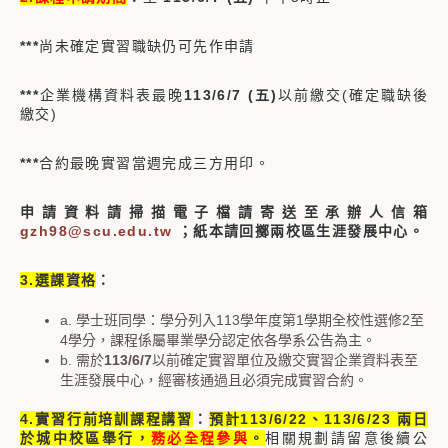
***
尚未確定實習職缺仍可先作申請
***
企業機構資料表最晚
113/6/7 (五)
以前繳交(確定職缺後
繳交)
***
合約最晚實習當週完成三方用印。
申請資料請掃描電子檔請寄送至承辦人信箱
gzh98@scu.edu.tw
；紙本請回擲兩校區生涯發展中心。
3.選課資格
：
a. 學士班同學：學分列入113學年度第1學期全校性選修2至
4學分，課程係屬畢業學分認定依各學系公告為主。
b. 需於
113/6/7
以前確定實習單位及繳交實習企業資料表至
生涯發展中心，經審核通過且必須完成實習合約。
4.實習行前培訓課程講習
：
預計113/6/22、113/6/23 兩日
於城中校區舉行，
務必全程參與
。
相關規劃請留意後續公