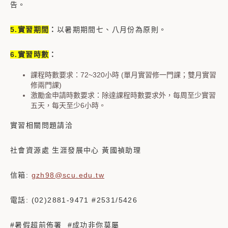
告。
5.實習期間
：
以暑期期間七、八月份為原則。
6.實習時數
：
課程時數要求：72~320小時 (單月實習修一門課；雙月實習
修兩門課)
激勵金申請時數要求：除達課程時數要求外，每周至少實習
五天，每天至少6小時。
實習相關問題請洽
社會資源處 生涯發展中心 黃國禎助理
信箱:
gzh98@scu.edu.tw
電話: (02)2881-9471 #2531/5426
#暑假超前佈署 #成功非你莫屬