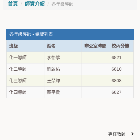
首頁
師資介紹
各年級導師
各年級導師 - 總覽列表
班級
姓名
辦公室時間
校內分機
化一導師
李怡葶
6821
化二導師
劉啟佑
6810
化三導師
王榮輝
6808
化四導師
蘇平貴
6827
專任教師