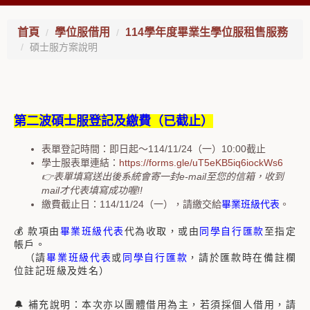
首頁
學位服借用
114學年度畢業生學位服租售服務
碩士服方案說明
第二波碩士服登記及繳費（已截止）
表單登記時間：即日起～114/11/24（一）10:00截止
學士服表單連結：
https://forms.gle/uT5eKB5iq6iockWs6
👉表單填寫送出後系統會寄一封e-mail至您的信箱，收到
mail才代表填寫成功喔!!
繳費截止日：114/11/24（一），請繳交給
畢業班級代表
。
💰 款項由
畢業班級代表
代為收取，或由
同學自行匯款
至指定
帳戶。
（請
畢業班級代表
或
同學自行匯款
，請於匯款時在備註欄
位註記班級及姓名）
🔔 補充說明：本次亦以團體借用為主，若須採個人借用，請