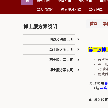
最新消息
單位介紹
服務項目
相關
學人招待所
校園場地租借
學位服借用
首頁
學
博士服方案說明
歸還及賠償說明
第二波博
學士服方案說明
表單登
碩士服方案說明
學士
👉表
博士服方案說明
繳費截
💰 款項由
（請
畢業
🔔 補充