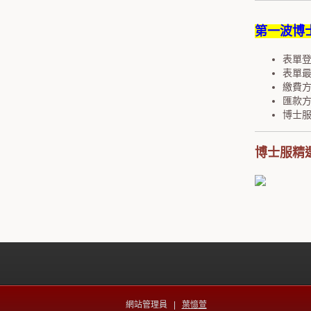
第一波博
表單登
表單最終
繳費
匯款
博士
博士服精
網站管理員 |
葉憶萱