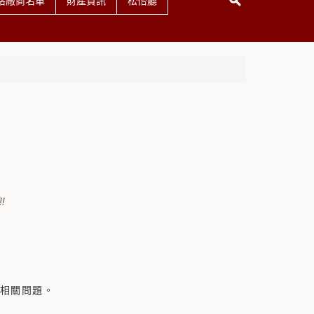
格廠商名單
財產資訊
松怡廳
!
）
詢相關問題。