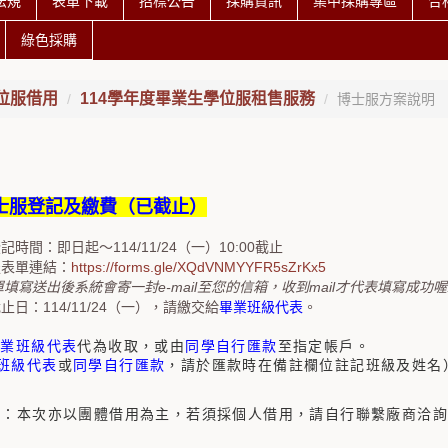
法規
表單下載
招標公告
採購資訊
集中採購專區
合
綠色採購
位服借用
114學年度畢業生學位服租售服務
博士服方案說明
士服登記及繳費（已截止）
記時間：即日起～114/11/24（一）10:00截止
服表單連結：
https://forms.gle/XQdVNMYYFR5sZrKx5
單填寫送出後系統會寄一封e-mail至您的信箱，收到mail才代表填寫成功喔!
止日：114/11/24（一），請繳交給
畢業班級代表
。
畢業班級代表
代為收取，或由
同學自行匯款
至指定帳戶。
班級代表
或
同學自行匯款
，請於匯款時在備註欄位註記班級及姓名
說明：本次亦以團體借用為主，若須採個人借用，請自行聯繫廠商洽