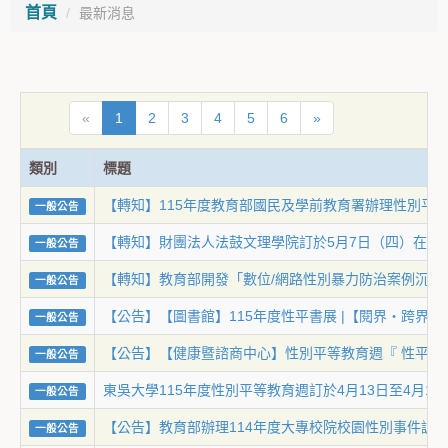
首頁
最新消息
«
1
2
3
4
5
6
»
類別
標題
【轉知】115年度教育部國民及學前教育署辦理性別平
一般公告
【轉知】財團法人法鼓文理學院訂於5月7日（四）在該校
一般公告
【轉知】教育部開發「數位/網路性別暴力防治案例沉
一般公告
【公告】【圖書館】115年度性平書展 |【閱界・跨界
一般公告
【公告】【健康暨諮商中心】性別平等教育週『 性平實
一般公告
東吳大學115年度性別平等教育週訂於4月13日至4月
一般公告
【公告】教育部辦理114年度大專校院校園性別事件調
一般公告