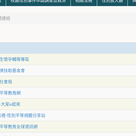
治
校園性別事件申請調查及救濟
相關法規
性別放大鏡
關連結
生懷孕輔導專區
律扶助基金會
社會局
平等教育網
-大家e起來
在這裡-性別平等視聽分享站
平等教育全球資訊網