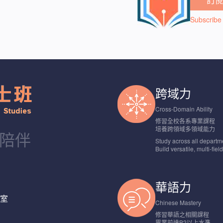
Subscribe 
跨域力
Cross-Domain Ability
修習全校各系專業課程
培養跨領域多領域能力
程陪伴
Study across all departm
Build versatile, multi-fiel
華語力
 室
Chinese Mastery
修習華語之相關課程
畢業前達B2以上水準