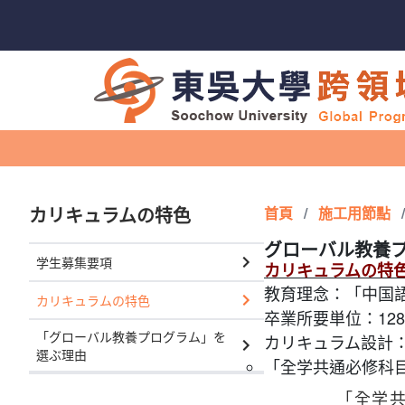
カリキュラムの特色
首頁
/
施工用節點
/
グローバル教養
学生募集要項
カリキュラムの特
教育理念：「中国
カリキュラムの特色
卒業所要単位：12
「グローバル教養プログラム」を
カリキュラム設計
選ぶ理由
「全学共通必修科
「全学