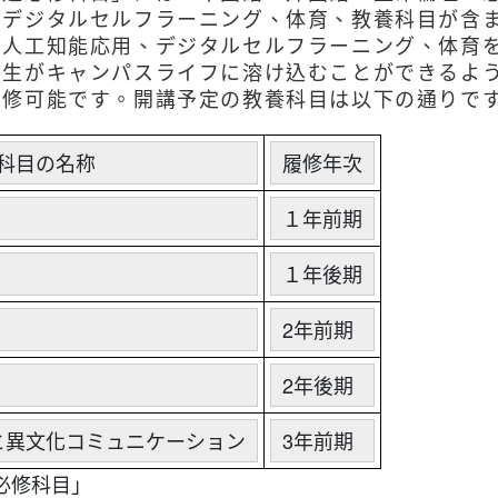
、デジタルセルフラーニング、体育、教養科目が含ま
的人工知能応用、デジタルセルフラーニング、体育
学生がキャンパスライフに溶け込むことができるよ
履修可能です。開講予定の教養科目は以下の通りで
科目の名称
履修年次
１年前期
１年後期
2年前期
2年後期
と異文化コミュニケーション
3年前期
必修科目」