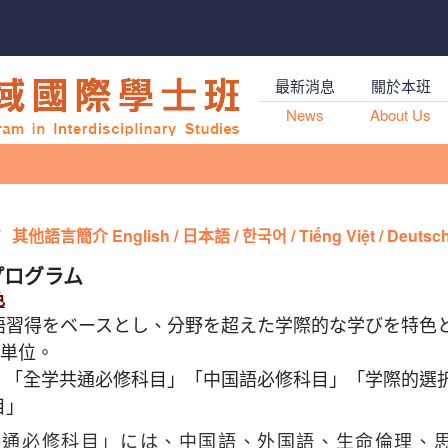
最新消息
關於本班
News
About Us
其他語言簡介 English / 日本語 / 한국어 / Tiếng Việt / Deutsc
プログラム
色
語習得をベースとし、分野を超えた学際的な学びを特色
8単位。
：「全学共通必修科目」「中国語必修科目」「学際的選
目」
共通必修科目」には、中国語、外国語、生命倫理、