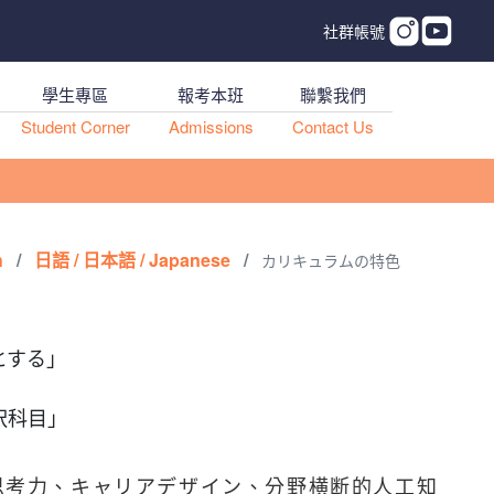
社群帳號
學生專區
報考本班
聯繫我們
Student Corner
Admissions
Contact Us
h
/
日語 / 日本語 / Japanese
/
カリキュラムの特色
とする」
択科目」
思考力、キャリアデザイン、分野横断的人工知