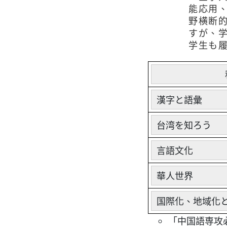
能応用
野横断
すが、
学生も
漢字と語彙
台湾を知ろう
言語文化
華人世界
国際化、地域化
「中国語専攻