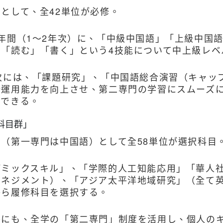
として、全42単位が必修。
2年間（1～2年次）に、「中級中国語」「上級中国
」「読む」「書く」という4技能について中上級レベ
年次には、「課題研究」、「中国語総合演習（キャッ
語運用能力を向上させ、第二専門の学習にスムーズ
もできる。
科目群」
（第一専門は中国語）として全58単位が選択科目
デミックスキル」、「学際的人工知能応用」
「華人
マネジメント）、「アジア太平洋地域研究」（全て
から履修科目を選択する。
外にも、全学の「第二専門」制度を活用し、個人の