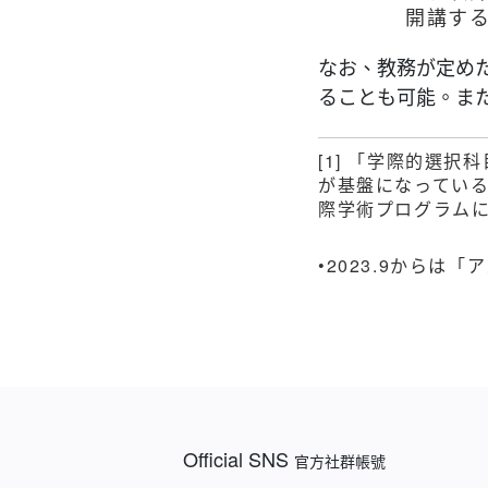
開講す
なお、教務が定め
ることも可能。ま
[1]
「学際的選択科
が基盤になってい
際学術プログラム
•2023.9からは
Official SNS
官方社群帳號