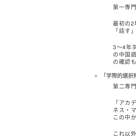
第一専門
最初の
「話す
3～4
の中国
の確認
「学際的選択
第二専門
「アカ
ネス・
この中
これ以