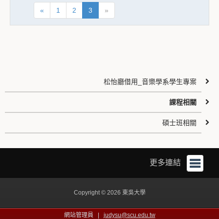
«
1
2
3
»
松怡廳借用_音樂學系學生專案
課程相關
碩士班相關
更多連結
Copyright © 2026 東吳大學
網站管理員 |
judysu@scu.edu.tw