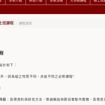
金
學系介紹
師資介紹
學系法規
大學部課程
碩士班
士班課程
課程資訊
程
設計如下：
修外，因各組之性質不同，亦設不同之必修課程*
】
科目
：音樂資料與研究方法、樂曲解說與節目單製作實務、音樂見習