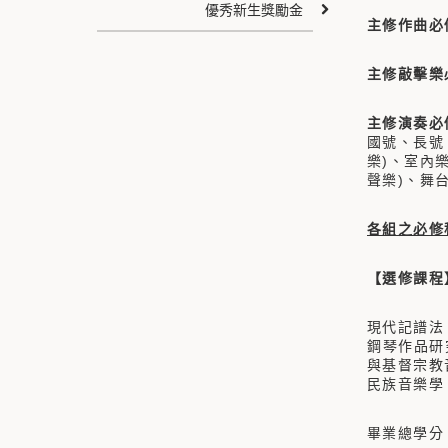
優秀新生獎勵金
主修作曲必
主修敲擊樂
主修演奏必
國號、長號
樂)、室內
聲樂)、舞台
各組之必修
【選修課程
現代記譜法
鋼琴作品研
與基督宗教
民族音樂學
畢業總學分