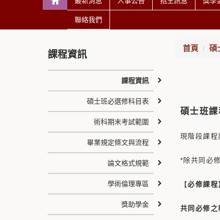
最新消息
人事公告
招生訊息
獎學
聯絡我們
首頁
碩
課程資訊
課程資訊
碩士班必選修科目表
碩士班課
術科期末考試範圍
現階段課程
畢業規定條文與流程
*除共同必
論文格式規範
學術倫理專區
【
必修課程
獎助學金
共同必修之