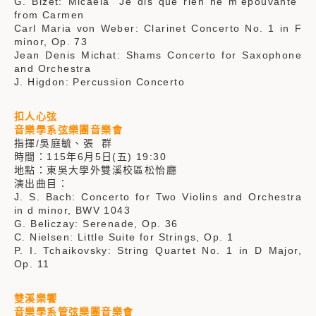
G. Bizet: Micaëla “Je dis que rien ne m’épouvante”
from Carmen
Carl Maria von Weber: Clarinet Concerto No. 1 in F
minor, Op. 73
Jean Denis Michat: Shams Concerto for Saxophone
and Orchestra
J. Higdon: Percussion Concerto
扣人心弦
音樂學系弦樂團音樂會
指揮/吳庭毓、張 群
時間：115年6月5日(五) 19:30
地點：東吳大學外雙溪校區松怡廳
演出曲目：
J. S. Bach: Concerto for Two Violins and Orchestra
in d minor, BWV 1043
G. Beliczay: Serenade, Op. 36
C. Nielsen: Little Suite for Strings, Op. 1
P. I. Tchaikovsky: String Quartet No. 1 in D Major,
Op. 11
雙溪樂饗
音樂學系管弦樂團音樂會