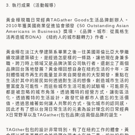
3. 執行成果（活動報導）
黃金樺現職日常經典TAGather Goods生活品牌創辦人。
2010年獲美國商業促進協會頒發《50 Outstanding Asian
Americans in Business》獎項，《品牌。城市: 從風格生
活再造城市DNA》《紐約人的城市翻轉力》作者。
黃金樺在淡江大學建築系畢業之後－往美國哥倫比亞大學繼
續攻讀建築碩士，是經過怎麼樣的一條路，讓他現在身兼多
職，跨刀時上領域又是品牌決策公司執行者，還創立了兩個
品牌回台落地發展？黃金樺回想自身在紐約生活的十年，深
刻體悟城市再生的能量並非來自開發商的大型開發，重點在
生活於其中的居民如何透過對生活的想像，創造城市生活的
豐富度及可能性。而這些城市生活可能的試驗場，可能原先
都是被忽略的城市角落，透過獨特的經營方式，讓街區活
化，透過獨特的生活設計，啟發忙碌都市人遺忘的生活價
值，透過思維著如何讓人共聚的方式，強化城市的認同感，
因此才有了想以台灣日常生活的元素為設計理念的日常經典
X日常野草以及TAGather(包包品牌)這兩個品牌的誕生。
TAGther包包的設計非常特別，有了在紐約工作的體會，黃