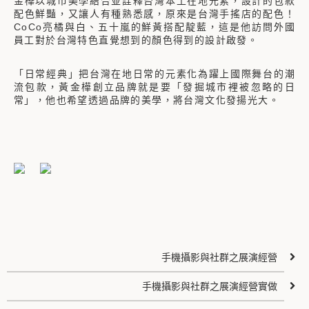
金樺以城市美學結合並詮釋台灣本土在地元素，設計的包款
配色鮮豔，又讓人有種熟悉感，原來是台灣手搖店的配色！
CoCo亮橘與白、五十嵐的鮮黃搭配靛藍，這是他訪問外國
員工對於台灣特色直覺想到的顏色得到的設計啟發。
「日常經典」把台灣在地日常的元素化為躍上國際舞台的潮
流包款，黃金樺創立品牌就是要「發掘城市裡被忽略的日
常」，他也希望透過品牌的美學，將台灣文化發揚光大。
手機攝影與社群之展演經營
手機攝影與社群之展演經營實做