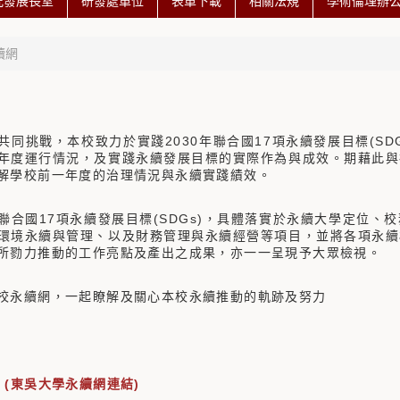
究發展長室
研發處單位
表單下載
相關法規
學術倫理辦
續網
共同挑戰，本校致力於實踐2030年聯合國17項永續發展目標(SD
年度運行情況，及實踐永續發展目標的實際作為與成效。期藉此與
解學校前一年度的治理情況與永續實踐績效。
聯合國17項永續發展目標(SDGs)，具體落實於永續大學定位
環境永續與管理、以及財務管理與永續經營等項目，並將各項永續
所勠力推動的工作亮點及產出之成果，亦一一呈現予大眾檢視。
校永續網，一起瞭解及關心本校永續推動的軌跡及努力
(東吳大學永續網連結)