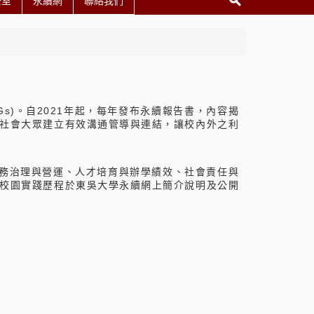
公室
永續網
聯絡我們
Gs)。自2021年起，每年發布永續報告書，內容揭
社會大眾建立有效溝通管導與連結，讓校內外之利
、校務治理與營運、人才培育與辦學績效、社會責任與
校園實踐歷程於東吳大學永續網上簡介說明及公開