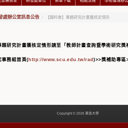
究發展長室
研發處單位
表單下載
相關法規
學術倫理辦
發處辦公室訊息公告
【國科會】專題研究計畫獲核定情形
專題研究計畫獲核定情形請至「教師計畫查詢暨學術研究獎
事務組首頁(
http://www.scu.edu.tw/rad
)>>獎補助專
Copyright © 2026 東吳大學