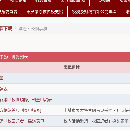
編
校務會議
行政會議
公共關係事務
東吳校訊
秘書
教育委員會
東吳懷恩數位校史館
校務及財務資訊公開專區
聯
單下載
媒體、公關事務
事務 - 總覽列表
表單用途
單
請表
官網「校園頭條」刊登申請表
方網站首頁刊登申請表]
申請東吳大學官網首頁橫幅、即時快
請「校園記者」採訪表單
校內活動邀請「校園記者」採訪表單