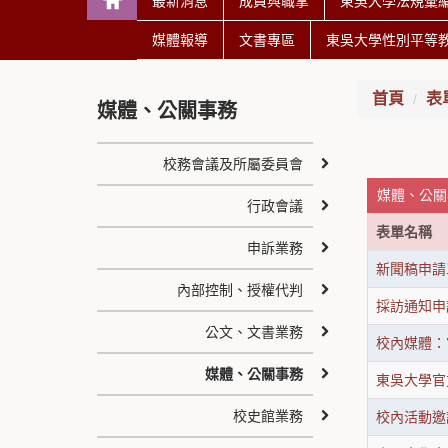
最新消息
成員與職掌
東吳大學法規彙
媒體報導
文書專區
東吳大學性別平等
首頁
表
媒體、公關事務
校務會議及所屬委員會
媒體、公關
行政會議
表單名稱
申訴業務
新聞稿申請
內部控制、授權代判
採訪通知申
公文、文書業務
校內媒體：
媒體、公關事務
東吳大學官
校史館業務
校內活動邀