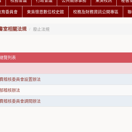
編
校務會議
行政會議
公共關係事務
東吳校訊
秘書
教育委員會
東吳懷恩數位校史館
校務及財務資訊公開專區
聯
書室相關法規
廢止法規
 總覽列表
費稽核委員會設置辦法
部稽核辦法
費稽核委員會調閱辦法