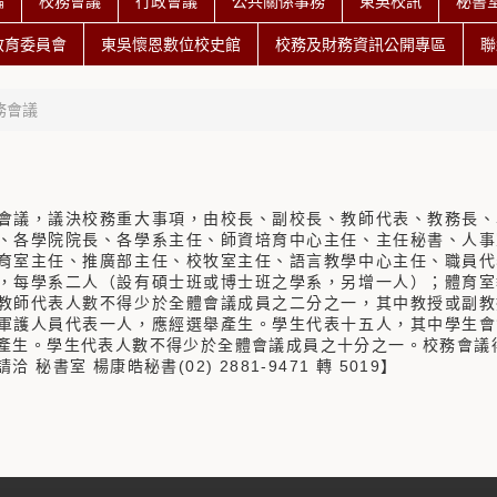
編
校務會議
行政會議
公共關係事務
東吳校訊
秘書
教育委員會
東吳懷恩數位校史館
校務及財務資訊公開專區
聯
務會議
會議，議決校務重大事項，由校長、副校長、教師代表、教務長、
、各學院院長、各學系主任、師資培育中心主任、主任秘書、人事
育室主任、推廣部主任、校牧室主任、語言教學中心主任、職員代
，每學系二人（設有碩士班或博士班之學系，另增一人）；體育室
教師代表人數不得少於全體會議成員之二分之一，其中教授或副教
軍護人員代表一人，應經選舉產生。
學生代表十五人，其中學生會
校務會議
產生。學生代表人數不得少於全體會議成員之十分之一。
 秘書室 楊康皓秘書(02) 2881-9471 轉 5019】