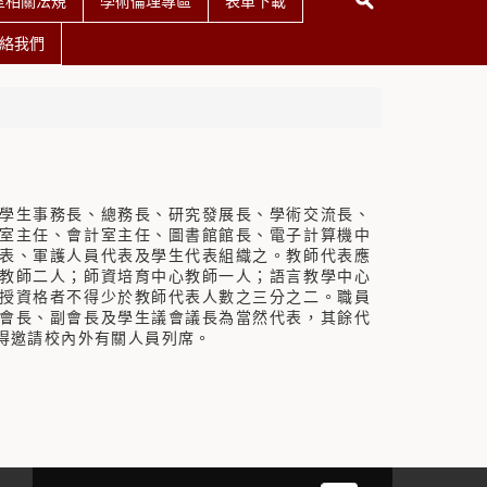
室相關法規
學術倫理專區
表單下載
絡我們
學生事務長、總務長、研究發展長、學術交流長、
室主任、會計室主任、圖書館館長、電子計算機中
表、軍護人員代表及學生代表組織之。教師代表應
教師二人；師資培育中心教師一人；語言教學中心
授資格者不得少於教師代表人數之三分之二。
職員
會長、副會長及學生議會議長為當然代表，其餘代
得邀請校內外有關人員列席。