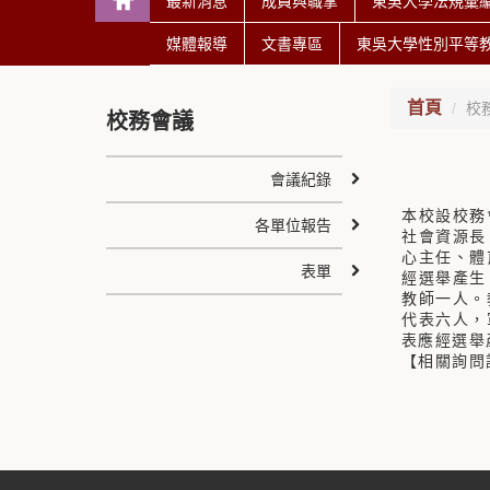
最新消息
成員與職掌
東吳大學法規彙
媒體報導
文書專區
東吳大學性別平等
首頁
校
校務會議
會議紀錄
本校設校務
各單位報告
社會資源長
心主任、體
表單
經選舉產生
教師一人。
代表六人，
表應經選舉
【相關詢問請洽