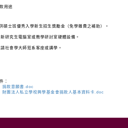
款用途
提供碩士班優秀入學新生招生獎勵金（免學雜費之補助）。
.更新研究生電腦室或教學研討室硬體設備。
.邀請社會學大師蒞系客座或講學。
件：
：捐款意願書.doc
：財團法人私立學校興學基金會捐款人基本資料卡.doc