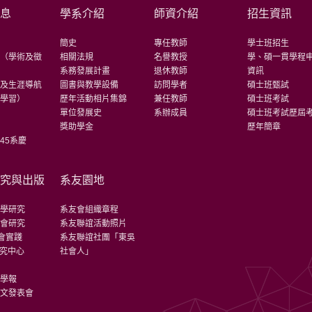
消息
學系介紹
師資介紹
招生資訊
告
簡史
專任教師
學士班招生
訊（學術及徵
相關法規
名譽教授
學、碩一貫學程
）
系務發展計畫
退休教師
資訊
紹及生涯導航
圖書與教學設備
訪問學者
碩士班甄試
元學習）
歷年活動相片集錦
兼任教師
碩士班考試
告
單位發展史
系辦成員
碩士班考試歷屆
學
獎助學金
歷年簡章
45系慶
研究與出版
系友園地
教學研究
系友會組織章程
社會研究
系友聯誼活動照片
社會實踐
系友聯誼社團「東吳
研究中心
社會人」
析
會學報
論文發表會