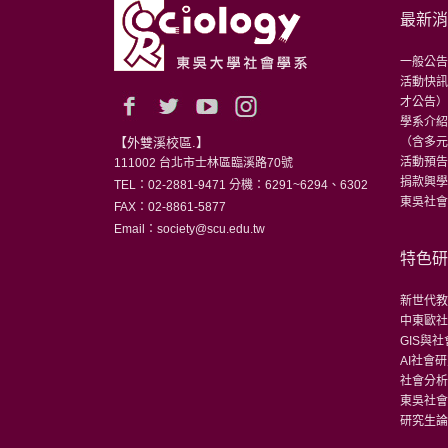
最新
一般公
活動快
才公告
學系介
【外雙溪校區.】
（含多
活動預
111002 台北市士林區臨溪路70號
捐款興
TEL：02-2881-9471 分機：6291~6294、6302
東吳社會
FAX：02-8861-5877
Email：society@scu.edu.tw
特色
新世代
中東歐
GIS與
AI社會
社會分
東吳社
研究生