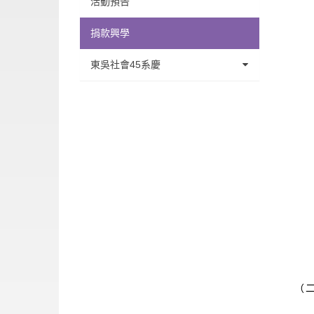
活動預告
（
捐款興學
（
東吳社會45系慶
2
系慶學術研討會
（
系徽設計競賽
（
Ａ
45系慶餐會
Ｂ
Ｃ
Ｄ
（