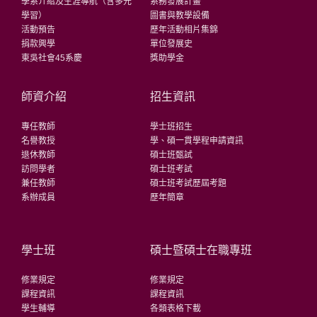
學系介紹及生涯導航（含多元
系務發展計畫
學習）
圖書與教學設備
活動預告
歷年活動相片集錦
捐款興學
單位發展史
東吳社會45系慶
獎助學金
師資介紹
招生資訊
專任教師
學士班招生
名譽教授
學、碩一貫學程申請資訊
退休教師
碩士班甄試
訪問學者
碩士班考試
兼任教師
碩士班考試歷屆考題
系辦成員
歷年簡章
學士班
碩士暨碩士在職專班
修業規定
修業規定
課程資訊
課程資訊
學生輔導
各類表格下載