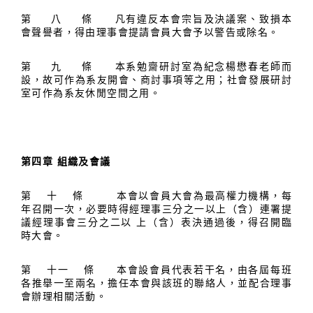
第 八 條 凡有違反本會宗旨及決議案、致損本
會聲譽者，得由理事會提請會員大會予以警告或除名。
第 九 條 本系勉齋研討室為紀念楊懋春老師而
設，故可作為系友開會、商討事項等之用；社會發展研討
室可作為系友休閒空間之用。
第四章 組織及會議
第 十 條 本會以會員大會為最高權力機構，每
年召開一次，必要時得經理事三分之一以上（含）連署提
議經理事會三分之二以 上（含）表決通過後，得召開臨
時大會。
第 十一 條 本會設會員代表若干名，由各屆每班
各推舉一至兩名，擔任本會與該班的聯絡人，並配合理事
會辦理相關活動。