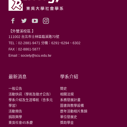
【外雙溪校區.】
111002 台北市士林區臨溪路70號
TEL：02-2881-9471 分機：6291~6294、6302
FAX：02-8861-5877
Email：society@scu.edu.tw
最新消息
學系介紹
一般公告
簡史
活動快訊（學術及徵才公告）
相關法規
學系介紹及生涯導航（含多元
系務發展計畫
學習）
圖書與教學設備
活動預告
歷年活動相片集錦
捐款興學
單位發展史
東吳社會45系慶
獎助學金