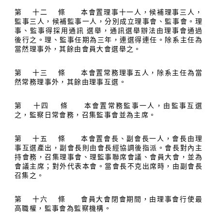
第 十二 條 本會置理事十一人，候補理事三人，
監事三人，候補監事一人，分別成立理事會、監事會。理
事、監事得採用通訊 選舉，通訊選舉辦法由理事會通過
後行之。理、監事任期為三年，連選得連任。除系主任為
當然理事外，其餘由會員大會選舉之。
第 十三 條 本會置常務理事五人，除系主任為當
然常務理事外，其餘由理事互選。
第 十四 條 本會置常務監事一人，由監事互選
之，監察日常會務，召集監事會並為主席。
第 十五 條 本會置會長、副會長一人，會長由理
事互選產出，副會長則由會長經協調後指派。會長對內主
持會務，召集理事會、理監事聯席會議、會員大會，並為
會議主席；對外代表本會。當會長不克出席時，由副會長
召集之。
第 十六 條 會員大會閉會期間，由理事會行使最
高職權，監事會為監察機構。