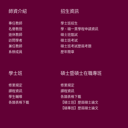
師資介紹
招生資訊
專任教師
學士班招生
名譽教授
學、碩一貫學程申請資訊
退休教師
碩士班甄試
訪問學者
碩士班考試
兼任教師
碩士班考試歷屆考題
系辦成員
歷年簡章
學士班
碩士暨碩士在職專班
修業規定
修業規定
課程資訊
課程資訊
學生輔導
各類表格下載
各類表格下載
【碩士班】歷屆碩士論文
【碩專班】歷屆碩士論文