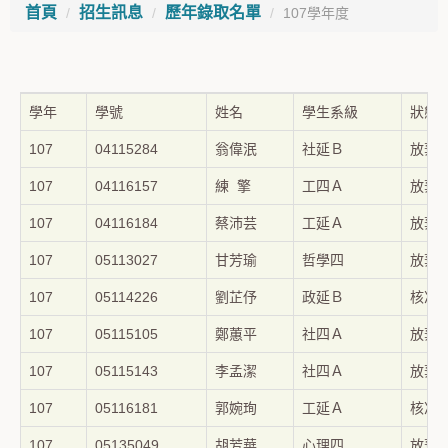
首頁
招生訊息
歷年錄取名單
107學年度
學年
學號
姓名
學生系級
狀態
107
04115284
翁偉泯
社延Ｂ
放棄
107
04116157
練 擎
工四Ａ
放棄
107
04116184
蔡沛芸
工延Ａ
放棄
107
05113027
甘芳瑜
哲學四
放棄
107
05114226
劉芷伃
政延Ｂ
核准
107
05115105
鄭蕙平
社四Ａ
放棄
107
05115143
李孟潔
社四Ａ
放棄
107
05116181
郭婉珣
工延Ａ
核准
107
05135049
胡芳華
心理四
放棄