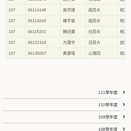
107
06114148
吳宗璟
政四Ａ
核准
107
06114240
陳芊蓉
政四Ｂ
核准
107
06115201
陳冠蓁
社四Ｂ
核准
107
06122116
方晟宇
日四Ａ
放棄
107
06135007
黃瀞瑤
心理四
核准
111學年度
110學年度
109學年度
108學年度