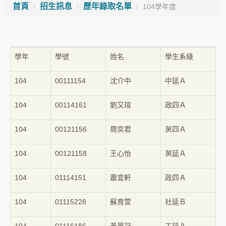
首頁
招生訊息
歷年錄取名單
104學年度
學年
學號
姓名
學生系級
104
00111154
沈介中
中延Ａ
104
00114161
劉又瑄
政四Ａ
104
00121156
周奕君
英四Ａ
104
00121158
王心怡
英延Ａ
104
01114151
蕭宜軒
政四Ａ
104
01115228
蘇育萱
社延Ｂ