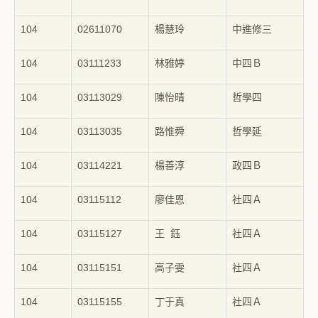
104
02611070
楊慧玲
中進修三
104
03111233
林雅婷
中四Ｂ
104
03113029
陳怡晴
哲學四
104
03113035
路惟舜
哲學延
104
03114221
楊善淳
政四Ｂ
104
03115112
廖佳恩
社四Ａ
104
03115127
王 鈺
社四Ａ
104
03115151
高子雯
社四Ａ
104
03115155
丁于真
社四Ａ