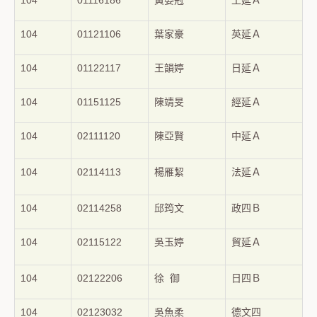
104
01116186
黃晏冠
工延Ａ
104
01121106
葉家豪
英延Ａ
104
01122117
王韻婷
日延Ａ
104
01151125
陳靖旻
經延Ａ
104
02111120
陳亞賢
中延Ａ
104
02114113
楊雁絜
法延Ａ
104
02114258
邱筠文
政四Ｂ
104
02115122
吳玉婷
貿延Ａ
104
02122206
徐 御
日四Ｂ
104
02123032
吳魚柔
德文四