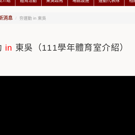
資介紹
體育活動
東吳超馬
場館設施
運動代表隊
相
新消息
夯運動 in 東吳
動
in
東吳（111學年體育室介紹）