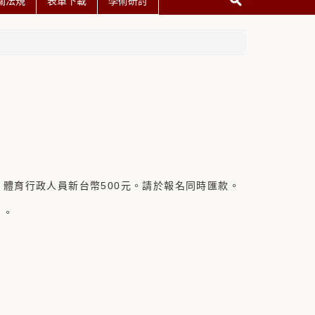
關法規
表單下載
學術研討
、體育行政人員新台幣500元。請於報名同時匯款。
」。