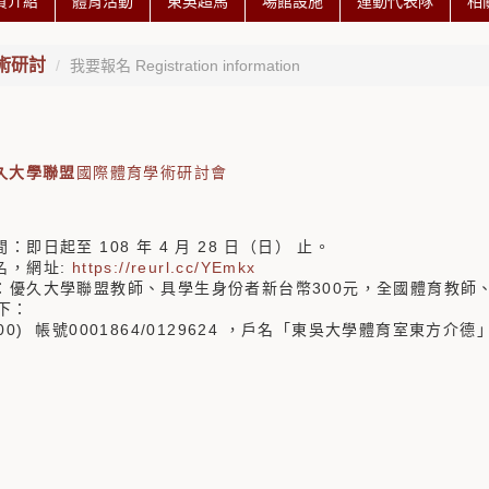
資介紹
體育活動
東吳超馬
場館設施
運動代表隊
相
術研討
我要報名 Registration information
優久大學聯盟
國際體育學術研討會
間：即日起至 108 年 4 月 28 日（日） 止。
名，網址:
https://reurl.cc/YEmkx
費：優久大學聯盟教師、具學生身份者新台幣300元，全國體育教師
下：
00) 帳號0001864/0129624 ，戶名「東吳大學體育室東方介德