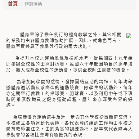
首頁
體育活動
體育室除了擔任例行的體育教學之外，其它相關
的業務均由各體育教師協助推展。因此，就角色而言，
體育室實兼具了教學與行政的兩大功能。
為提升本校之運動風氣及技能水準，從民國四十九年始
即舉辦全校性的田徑對抗賽。民國六十年起因項目的逐年增
加，擴大成為全校性的運動會，提供全校師生競技的機會。
為增加同學間的感情，發揮團結互助的精神，每年均舉
辦體育週活動及系際盃的運動競賽。除學生的活動外，每年
亦定期舉行教職工的桌球賽、羽球賽，以及利用中午或下班
時間推廣教職員之健身運動課程，歷年來亦深受各界的好
評。
為培養優秀運動選手及進一步與其他學校從事體育交流，
本校成立各項運動代表隊，各代表隊的組訓工作均由本校之
體育教師兼任之，由於紮實的訓練過程，歷年來代表隊再大
專動會的各項比賽均有極優異的表現。