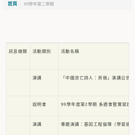
首頁
99學年第二學期
訊息總類
活動類別
活動名稱
演講
「中國流亡詩人：貝嶺」演講公告
說明會
99學年度第2學期 系週會暨實習說
演講
專題演講：基因工程倫理（學習護