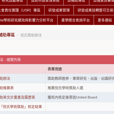
研究獎勵專區
獎助申請管理系統
獎補助專區
加強實質審
社會責任實踐（USR）專區
研發成果管理
研發成果技轉暨可交易專
iVal學術研究績效與影響力分析平台
產學媒合查詢平台
更多連結
補助專區
倪氏獎助辦法
 - 總覽列表
表單用途
助辦法
獎助教師進修、專案研究、出版、出國研
助推薦表
推薦倪氏學術獎助人選
助英文計畫書及履歷表
獲校內核定後寄送United Board
025「倪氏學術獎助」核定結果