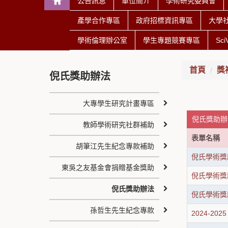
公告訊息
單位簡介
學術研究委員會
產學合作專區
政府招標資訊專區
大學
學術倫理辦公室
學生專題競賽專區
Sc
首頁
獎
倪氏獎助辦法
大專學生研究計畫專區
倪氏獎助辦法
教師學術研究社群補助
表單名稱
胡筆江先生紀念專款補助
倪氏學術獎
東吳之友基金會捐贈基金獎助
倪氏學術獎
倪氏獎助辦法
倪氏學術獎
孫哲生先生紀念專款
2024-2