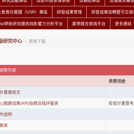
研究獎勵專區
獎助申請管理系統
獎補助專區
加強實質審
社會責任實踐（USR）專區
研發成果管理
研發成果技轉暨可交易專
iVal學術研究績效與影響力分析平台
產學媒合查詢平台
更多連結
級研究中心
表單下載
 總覽列表
表單用途
計畫書格式
心關鍵成果(KR)指標自我評量表
校發計畫管考
作說明
單表