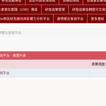
研究獎勵專區
獎助申請管理系統
獎補助專區
加強實質審
社會責任實踐（USR）專區
研發成果管理
研發成果技轉暨可交易專
iVal學術研究績效與影響力分析平台
產學媒合查詢平台
更多連結
學媒合查詢平台
詢平台 - 總覽列表
表單用途
詢平台