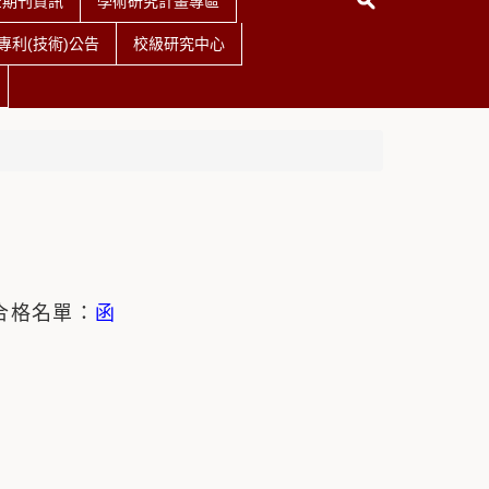
查期刊資訊
學術研究計畫專區
利(技術)公告
校級研究中心
合格名單：
函