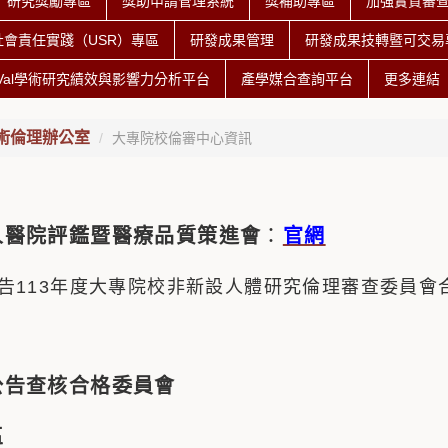
研究獎勵專區
獎助申請管理系統
獎補助專區
加強實質審
社會責任實踐（USR）專區
研發成果管理
研發成果技轉暨可交易專
iVal學術研究績效與影響力分析平台
產學媒合查詢平台
更多連結
術倫理辦公室
大專院校倫審中心資訊
人醫院評鑑暨醫療品質策進會
：
官網
告113年度大專院校非新設人體研究倫理審查委員會
公告查核合格委員會
區