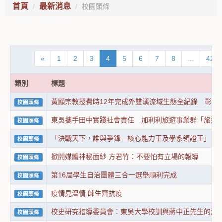
首頁
最新消息
校園頭條
«
1
2
3
4
5
6
7
8
...
422
類別
標題
黃顯宗教授費時12年完成外雙溪流域生態全紀錄 彰顯
校園頭條
東吳攜手田中實踐社會責任 加利利旅遊事業群「旅遊
校園頭條
「決戰天下，誰與爭鋒—核心能力王及學系領證王」 頒
校園頭條
掀開媒體神秘面紗 方君竹：不要怕有立場的報導
校園頭條
第16屆學生自治團體三合一選舉順利完成
校園頭條
疫情見溫情 師生齊抗疫
校園頭條
校史研究指導委員會：東吳大學校訓與蔣中正先生的淵
校園頭條