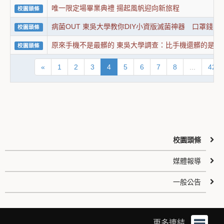
唯一限定場畢業典禮 揚起風帆迎向新旅程
校園頭條
病菌OUT 東吳大學教你DIY小資版滅菌神器 口罩錢
校園頭條
原來手機不是最髒的 東吳大學調查：比手機還髒的是…校
校園頭條
«
1
2
3
4
5
6
7
8
...
422
校園頭條
媒體報導
一般公告
更多連結