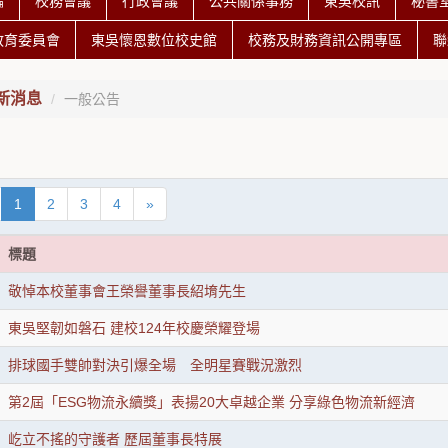
編
校務會議
行政會議
公共關係事務
東吳校訊
秘書
教育委員會
東吳懷恩數位校史館
校務及財務資訊公開專區
聯
新消息
一般公告
1
2
3
4
»
標題
敬悼本校董事會王榮譽董事長紹堉先生
東吳堅韌如磐石 建校124年校慶榮耀登場
排球國手雙帥對決引爆全場 全明星賽戰況激烈
第2屆「ESG物流永續獎」表揚20大卓越企業 分享綠色物流新經濟
屹立不搖的守護者 歷屆董事長特展