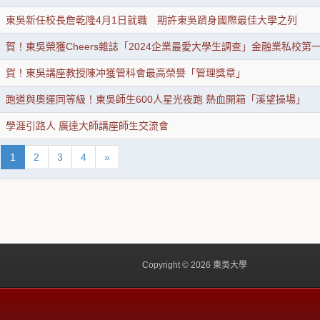
東吳新任校長詹乾隆4月1日就職 期許東吳躋身國際最佳大學之列
賀！東吳榮獲Cheers雜誌「2024企業最愛大學生調查」金融業私校第
賀！東吳講座教授陳冲獲管科會最高榮譽「管理獎章」
跑道與奧運同等級！東吳師生600人星光夜跑 熱血開箱「溪望操場」
學涯引路人 廣達大師講座師生交流會
1
2
3
4
»
Copyright © 2026 東吳大學