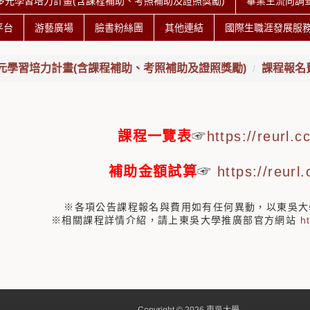
多元學習培力計畫(含課程補助、考照補助及證照獎勵)
畢業生流向調
平台
游藝廣場
臉書粉絲團
其他連結
國際生職涯發展服
元學習培力計畫(含課程補助、考照補助及證照獎勵)
課程報名
課程一覽表
☞
https://reurl.
補助金額試算
☞
https://reur
※各項公告課程報名與費用如有任何異動，以東吳大
※相關課程詳情介紹，請上東吳大學推廣部官方網站
h