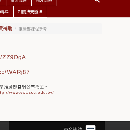
查
實習專區
徵才專區
務專區
相關法規辦法
費補助
推廣部課程參考
cc/ZZ9DgA
l.cc/WARj87
學推廣部官網公布為主。
ttp://www.ext.scu.edu.tw/
更多連結