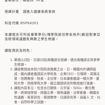
星期節次：每週四 56堂
授課計畫 請進入選課系統查詢
科目代碼 BSP66201
本課程亦可列抵畢業學分(理學院部份學系除外)歡迎對東亞
及跨領域議題有興趣之學生修讀。
課程資訊及特色：
華語(12回)、日語(5回)兩種語言授課，適合兩種語言背景學
生修讀。
講座教授由本校六院院長推薦之台、日、韓國內外講師組
成。國內講者邀請前大學校長、企業CEO、引導師、高階主
管、特聘教授、院長、主任等，日本講者邀請一橋大學、愛
知大學、西南學院大學、國立國語研究所教授進行演講。
課程內容多元，包含台日關係、元宇宙、SDGs、數位教
學、跨領域學習、跨國企業、環保議題、法學素養、韓國女
性議題、客家研究、華語教學、日語研究等，涵蓋人 文、社
會、自然科學之話題。