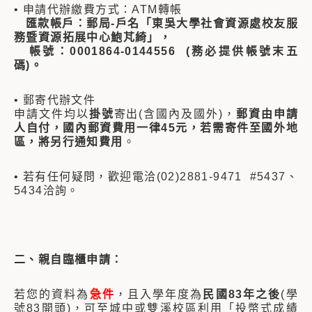
• 申請代辦繳費方式：ATM轉帳
匯款帳戶：郵局-戶名「東吳大學社會資源處校友服
務暨資源拓展中心鮑芃綺」，
帳號：0001864-0144556 (務必提供帳號末五
碼)。
• 郵寄代辦文件
申請文件均以
掛號
寄出(含國內及國外)，
郵資由申請
人自付，國內郵資費用一律45元，若需寄件至國外地
區，將另行通知費用
。
• 若有任何疑問，歡迎電洽(02)2881-9471 #5437、
5434洽詢。
二、親自臨櫃申請：
若您的資料為
急件
，且入學年度為
民國83年之後
(學
號83開頭)，可至城中或雙溪校區利用「投幣式成績