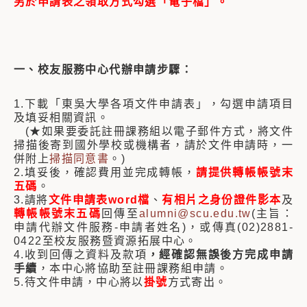
另於申請表之領取方式勾選「電子檔」。
一、校友服務中心代辦申請步驟：
1.下載「東吳大學各項文件申請表」，勾選申請項目
及填妥相關資訊。
(★如果要委託註冊課務組以電子郵件方式，將文件
掃描後寄到國外學校或機構者，請於文件申請時，一
併附上
掃描同意書
。)
2.填妥後，確認費用並完成轉帳，
請提供轉帳帳號末
五碼
。
3.請將
文件申請表word檔
、
有相片之身份證件影本
及
轉帳帳號末五碼
回傳至
alumni@scu.edu.tw
(主旨：
申請代辦文件服務-申請者姓名)，或傳真(02)2881-
0422至校友服務暨資源拓展中心。
4.收到回傳之資料及款項
，經確認無誤後方完成申請
手續
，本中心將協助至註冊課務組申請。
5.待文件申請，中心將以
掛號
方式寄出。