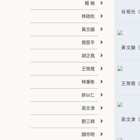
楊 楨
谷祖光（
林政則
黃文圝
周質平
黃文圝（
胡正堯
王榮周
林秉彬
王榮周（
帥以仁
高文津
高文津（
劉三錡
顏宗明