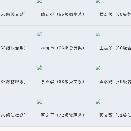
65級英文系）
陳調鋌（65級數學系）
葉宏燈（65級
66級政治系）
林瑞章（66級會計系）
王祿誾（66級
67級物理系）
李奭學（68級英文系）
黃彥鈞（69級
（70級法律系）
蔡定平
（72級物理系）
鄭文龍
（81級