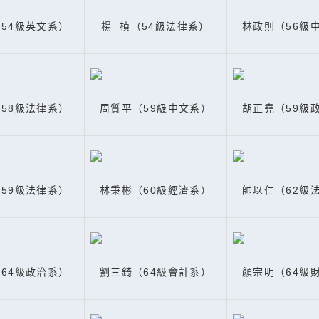
54級英文系）
楊 楨（54級法律系）
林政則（56級
58級法律系）
周質平（59級中文系）
胡正堯（59級
59級法律系）
林秉彬（60級經濟系）
帥以仁（62級
64級政治系）
劉三錡（64級會計系）
顏宗明（64級