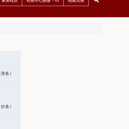
東吳校訊
校拓中心臉書、IG
相關法規
經濟系）
會計系）