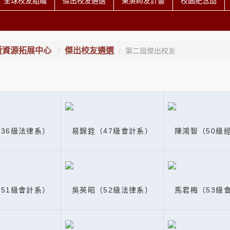
全球校友組織
傑出校友遴選
東吳師友計畫
校園紀念品
暨資源拓展中心
傑出校友遴選
第二屆傑出校友
36級法律系）
易錦銓（47級會計系）
陳鴻智（50級
51級會計系）
吳英昭（52級法律系）
馬君梅（53級