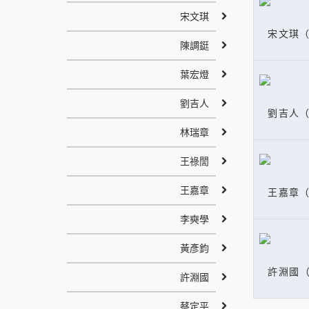
宋文琪
宋文琪（
陳調鋌
葉宏燈
劉吉人
劉吉人（
林瑞章
王祿誾
王嘉章
王嘉章（
李奭學
黃彥鈞
許淵國
許淵國
蔡定平