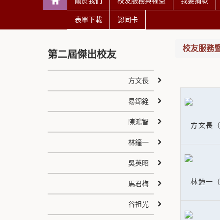
關於我們
校友服務與權益
我要捐款
表單下載
認同卡
校友服務
第二屆傑出校友
方文長
易錦銓
陳鴻智
方文長（
林鐘一
吳英昭
林鐘一（
馬君梅
谷祖光