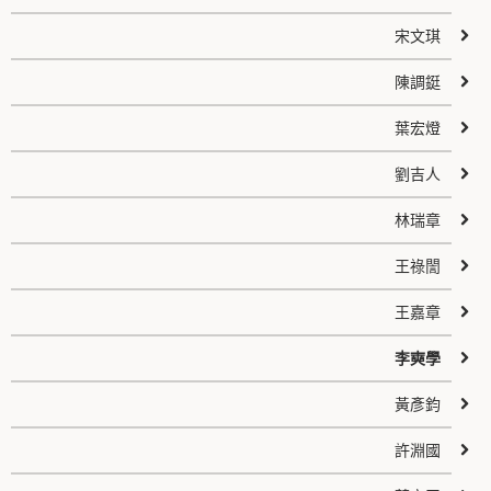
宋文琪
陳調鋌
葉宏燈
劉吉人
林瑞章
王祿誾
王嘉章
李奭學
黃彥鈞
許淵國