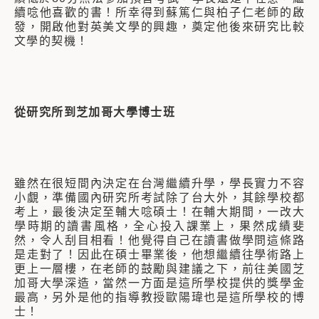
續唸他喜歡的書！所幸得到蘇篤仁與柏子仁老師的啟
發，開啟他對英美文學的興趣，奠定他後來研究比較
文學的契機！
從研究所到芝加哥大學博士班
雖然在很短間內決定在台灣繼續升學，學長實力不容
小覷，準備國內研究所考試除了台大外，其餘學校都
考上，最後決定至輔大唸碩士！在輔大期間，一改大
學時期的讀書風格，全心投入課業上，果然成績斐
然，令人刮目相看！他覺得自己在讀書做學問這條路
是走對了！因此在碩士畢業後，他想繼續往學術路上
更上一層樓，在老師的鼓勵與建議之下，前往美國芝
加哥大學深造，當然一方面是這所學校提供的獎學金
最高，另外是他的指導教授歐陽瑋也是這所學校的博
士！