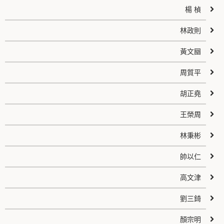
楊 楨
林政則
黃文圝
周質平
胡正堯
王榮周
林秉彬
帥以仁
高文津
劉三錡
顏宗明