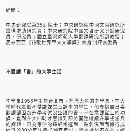
經歷：
中央研究院第35屆院士；中央研究院中國文哲研究所
籌備處助研究員；中央研究院中國文哲研究所副研究
員、研究員；國立臺灣師範大學翻譯研究所副教授；
馬來西亞《花蹤世界華文文學獎》終身制評審委員
不愛讀「書」的大學生活
李學長1956年生於台北市。鼎鼎大名的李學長，在大
學時代是個不愛讀課堂上課本的學生，他專挑自己喜
歡讀卻因為升學考試沒空讀的書，不在意課堂上的功
課，直到升大四時才意識到即將面臨繼續升學或當兵
的課題，因為家住的遠經常遲到，點名沒到而操行成
績低於80分無法參加預官考試，學長還是不在意，繼