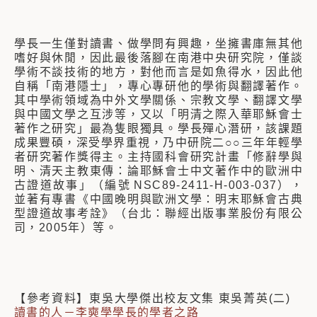
學長一生僅對讀書、做學問有興趣，坐擁書庫無其他
嗜好與休閒，因此最後落腳在南港中央研究院，僅談
學術不談技術的地方，對他而言是如魚得水，因此他
自稱「南港隱士」，專心專研他的學術與翻譯著作。
其中學術領域為中外文學關係、宗教文學、翻譯文學
與中國文學之互涉等，又以「明清之際入華耶穌會士
著作之研究」最為隻眼獨具。學長殫心潛研，該課題
成果豐碩，深受學界重視，乃中研院二○○三年年輕學
者研究著作獎得主。主持國科會研究計畫「修辭學與
明、清天主教東傳：論耶穌會士中文著作中的歐洲中
古證道故事」（編號 NSC89-2411-H-003-037），
並著有專書《中國晚明與歐洲文學：明末耶穌會古典
型證道故事考詮》（台北：聯經出版事業股份有限公
司，2005年）等。
【參考資料】東吳大學傑出校友文集 東吳菁英(二)
讀書的人－李奭學學長的學者之路