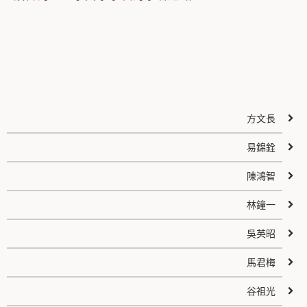
方文長
易錦銓
陳鴻智
林鐘一
吳英昭
馬君梅
谷祖光