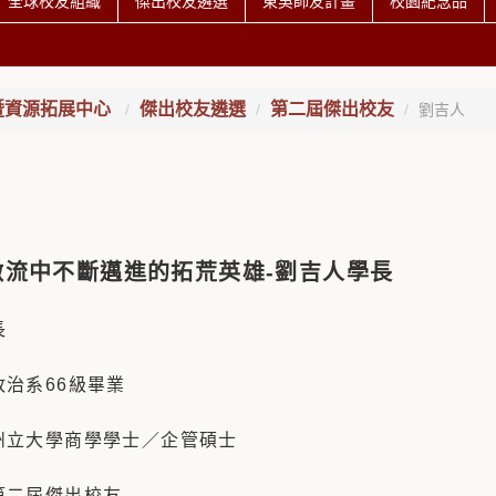
全球校友組織
傑出校友遴選
東吳師友計畫
校園紀念品
暨資源拓展中心
傑出校友遴選
第二屆傑出校友
劉吉人
激流中不斷邁進的拓荒英雄-劉吉人學長
長
政治系66級畢業
州立大學商學學士／企管碩士
第二屆傑出校友