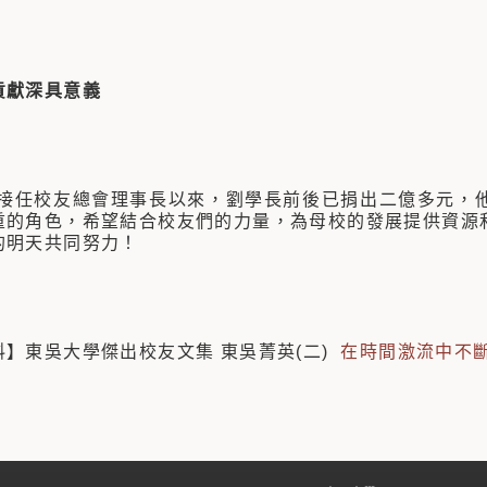
貢獻深具意義
4年接任校友總會理事長以來，劉學長前後已捐出二億多元，
重的角色，希望結合校友們的力量，為母校的發展提供資源
的明天共同努力！
料】東吳大學傑出校友文集 東吳菁英(二)
在時間激流中不