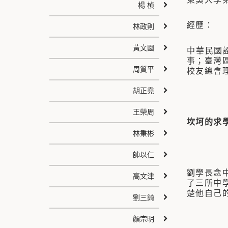
楊 楨
經歷：
林政則
黃文圝
中華民國
事；臺灣
周質平
校友總會理
胡正堯
王榮周
坎坷的求
林秉彬
帥以仁
劉學長念
高文津
了三所中
楚他自己
劉三錡
顏宗明