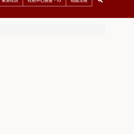
東吳校訊
校拓中心臉書、IG
相關法規