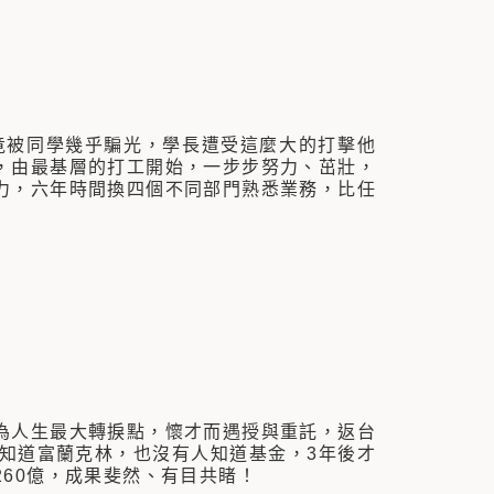
竟被同學幾乎騙光，學長遭受這麼大的打擊他
，由最基層的打工開始，一步步努力、茁壯，
力，六年時間換四個不同部門熟悉業務，比任
為人生最大轉捩點，懷才而遇授與重託，返台
知道富蘭克林，也沒有人知道基金，3年後才
60億，成果斐然、有目共睹！