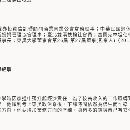
證券投資信託暨顧問商業同業公會常務理事；中華民國退
區投資管理協會理事；臺北雙溪扶輪社會員；富蘭克林坦伯
事長；東吳大學董事會第26屆-第27屆董事(監察人)（2013
學經驗
中學時因家道中落扛起經濟責任，為了較高收入的工作還轉
學！他順利考上東吳政治系後，下課時間依然為謀生而忙碌
的方向，他要增加業務方面的歷練，賺夠多的錢讓自己有安