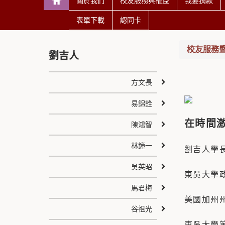
關於我們
校友服務與權益
我要捐款
表單下載
認同卡
校友服務
劉吉人
方文長
易錦銓
在時間
陳鴻智
林鐘一
劉吉人學
吳英昭
東吳大學
馬君梅
美國加州
谷祖光
東吳大學