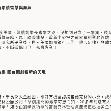
時累積智慧與歷練
年負笈美國，繼續劉學長求學之路，沒想到只念了一學期，錢
嘆氣跺腳，馬上調整情緒，重新出發把之前累積的業務經驗
！研究所畢業後，進入美國加州銀行工作，他卯足精神與體
真，不斷砥礪自己，充實專業！
伯樂
回台開創嶄新的天地
時，學長深入金融圈，剛好有機會認識富蘭克林的小開，成
克林投顧公司！草創期間的艱辛可想而知，20多年前沒有人
訂單！如今由劉學長領導的富蘭克林管理資產總值已達美金2