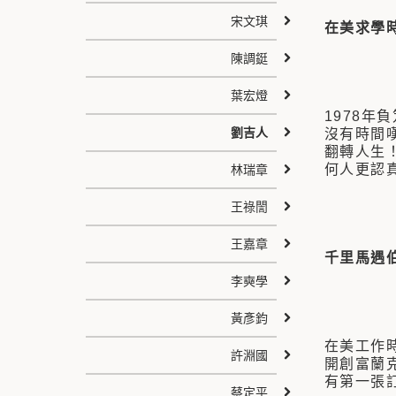
宋文琪
在美求學
陳調鋌
葉宏燈
1978
劉吉人
沒有時間
翻轉人生
何人更認
林瑞章
王祿誾
王嘉章
千里馬遇
李奭學
黃彥鈞
在美工作
許淵國
開創富蘭
有第一張
蔡定平