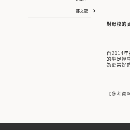
鄭文龍
對母校的
自201
的舉足輕
為更美好
【參考資