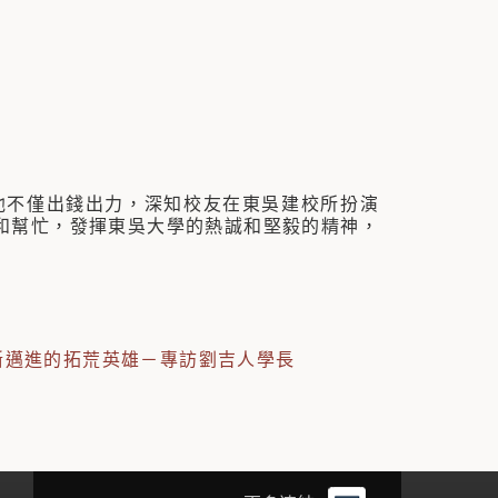
他不僅出錢出力，深知校友在東吳建校所扮演
和幫忙，發揮東吳大學的熱誠和堅毅的精神，
斷邁進的拓荒英雄－專訪劉吉人學長