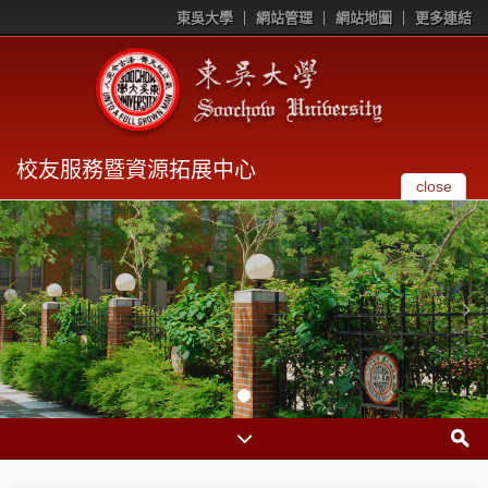
東吳大學
網站管理
網站地圖
更多連結
校友服務暨資源拓展中心
close