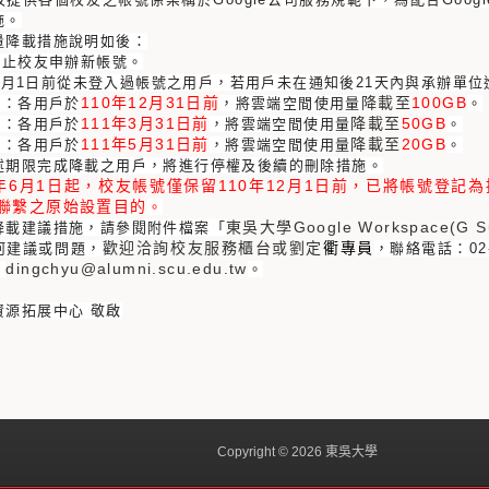
施。
量降載措施說明如後：
停止校友申辦新帳號。
年12月1日前從未登入過帳號之用戶，
若用戶未在通知後21天內與承辦單位
110年12月31日前
降載至
100GB
段：各用戶於
，
將雲端空間使用量
。
111年3月31日前
降載至
50GB
段：各用戶於
，
將雲端空間使用量
。
111年5月31日前
降載至
20GB
段：各用戶於
，
將雲端空間使用量
。
述期限完成降載之用戶，將進行停權及後續的刪除措施。
1年6月1日起，校友帳號僅保留110年12月1日前，已將帳號登
聯繫之原始設置目的
。
東吳大學Google Workspace
降載建議措施，請參閱附件檔案「
歡迎洽詢校友服務櫃台或劉定
衢
專員
何建議或問題，
，
聯絡電話：02-
dingchyu@alumni.scu.edu.tw
：
。
資源拓展中心 敬啟
Copyright © 2026 東吳大學