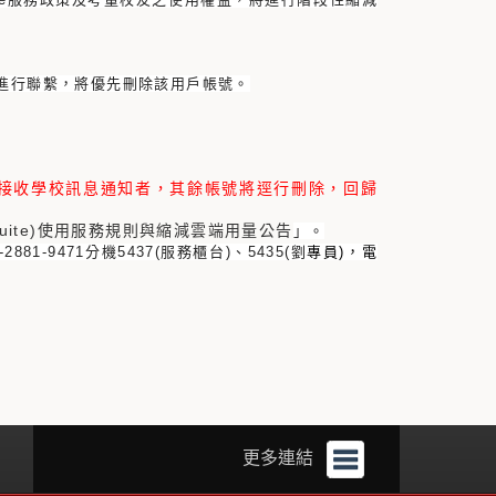
進行聯繫，
將優先刪除該用戶帳號。
記為接收學校訊息通知者，其餘帳號將逕行刪除，回歸
(G Suite)使用服務規則與縮減雲端用量公告
」。
2881-9471分機5437(服務櫃台)、
5435(劉
專員)，電
更多連結