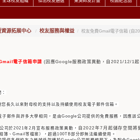
全球校友組織
傑出校友遴選
東吳師友計畫
校園紀念品
暨資源拓展中心
校友服務與權益
校友免費Gmail電子信箱 (自
Gmail電子信箱申請
(因應Google服務政策異動，自2021/12/
們：
謝您長久以來對母校的支持以及持續使用校友電子郵件信箱。
電子郵件與許多大學相同，
是由Google公司提供的免費服務，因應
自2022年7月起儲存空間將
le公司於2021年2月宣布服務政策異動，
e相簿、Gmail等檔案）
，超過100TB部分即無法繼續使用。
校提供各個校友之帳號係架構於Google公司服務規範下
，為配合Goo