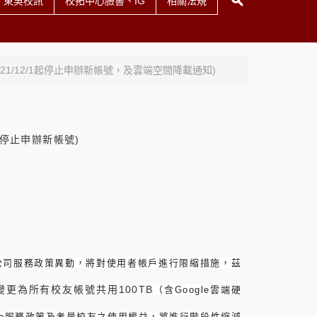
東吳校訊
校拓中心臉書、IG
相關法規
2021/12/1起停止申辦新帳號，及雲端空間降載通知)
1起停止申辦新帳號)
該公司服務政策異動，
將對使用者帳戶進行限縮措施，茲
變更為所有校友帳號共用100TB
（
含Google雲端硬
gle服務政策及考量校友之使用權益，
將進行階段性縮減