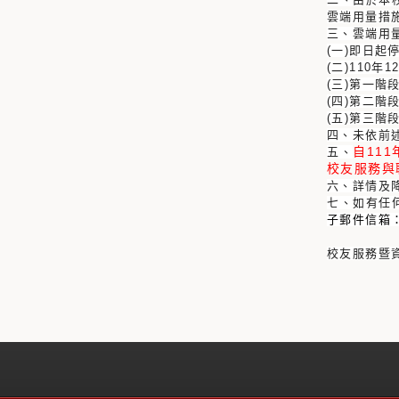
雲端用量措
三、雲端用
(一)即日起
(二)110
(三)第一階
(四)第二階
(五)第三階
四、未依前
自11
五、
校友服務與
六、詳情及
七、如有任
子郵件信箱
校友服務暨