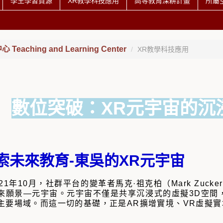
學生學習資源
XR教學科技應用
高等教育深耕計畫
所屬
eaching and Learning Center
XR教學科技應用
數位突破：XR元宇宙的沉
索未來教育-東吳的XR元宇宙
021年10月，社群平台的變革者馬克·祖克柏（Mark Zuck
來願景—元宇宙。元宇宙不僅是共享沉浸式的虛擬3D空間
主要場域。而這一切的基礎，正是AR擴增實境、VR虛擬實