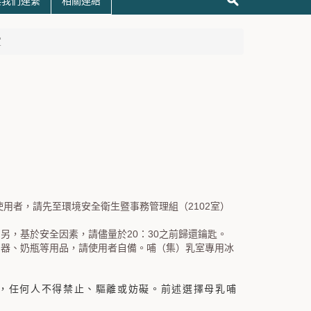
與我們連繫
相關連結
室
使用者，請先至環境安全衛生暨事務管理組（2102室）
另，基於安全因素，請儘量於20：30之前歸還鑰匙。
奶器、奶瓶等用品，請使用者自備。哺（集）乳室專用冰
，任何人不得禁止、驅離或妨礙。前述選擇母乳哺