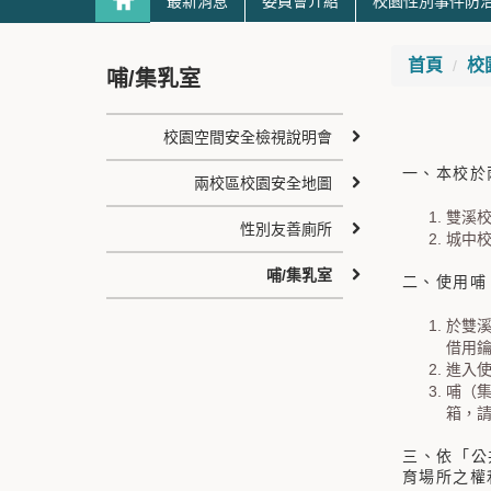
最新消息
委員會介紹
校園性別事件防
首頁
校
哺/集乳室
校園空間安全檢視說明會
一、本校於
兩校區校園安全地圖
雙溪校
性別友善廁所
城中校
哺/集乳室
二、使用哺
於雙溪
借用
進入使
哺（
箱，
三、依「公
育場所之權