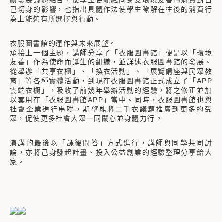
續發展議題結合，使學生更能感同身受環境友善的消費對自
己切身的影響，也指出具體作法使學生瞭解在往後的消費行
為上能夠有所選擇與行動。
衣服圖書館的運作與未來展望。
承接上一個主題，講師分享了「衣服圖書館」便是以「環境
友善」作為使命而誕生的組織，並詳述衣服圖書館的發展。
從舉辦「共享衣櫃」、「換衣活動」、「展覽講座與民眾教
育」等各種實體活動，到現在衣服圖書館正式成立了「APP
雲端衣櫥」，吸收了前幾年舉辦活動的經驗，將之修正並加
以套用在「衣服圖書館APP」當中。同時，衣服圖書館也與
社會企業進行串聯，期望能將二手衣議題推廣到更多的受
眾，促使更多社會大眾一同關心並身體力行。
演講的最後
以「課後問答」方式進行，
講師與同學共同討
論，亦將己身發起計畫、投入公益創業的經驗整理分享給大
家。