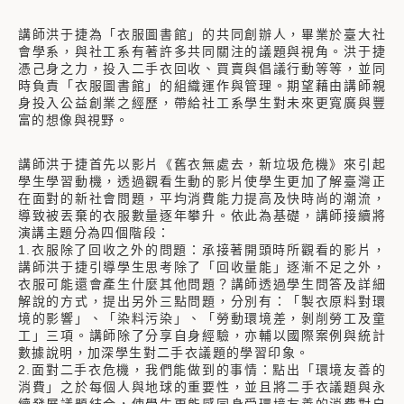
講師洪于捷為「衣服圖書館」的共同創辦人，畢業於臺大社
會學系，與社工系有著許多共同關注的議題與視角。洪于捷
憑己身之力，投入二手衣回收、買賣與倡議行動等等，並同
時負責「衣服圖書館」的組織運作與管理。期望藉由講師親
身投入公益創業之經歷，帶給社工系學生對未來更寬廣與豐
富的想像與視野。
講師洪于捷首先以影片《舊衣無處去，新垃圾危機》來引起
學生學習動機，透過觀看生動的影片使學生更加了解臺灣正
在面對的新社會問題，平均消費能力提高及快時尚的潮流，
導致被丟棄的衣服數量逐年攀升。依此為基礎，講師接續將
演講主題分為四個階段：
1.衣服除了回收之外的問題：承接著開頭時所觀看的影片，
講師洪于捷引導學生思考除了「回收量能」逐漸不足之外，
衣服可能還會產生什麼其他問題？講師透過學生問答及詳細
解說的方式，提出另外三點問題，分別有：「製衣原料對環
境的影響」、「染料污染」、「勞動環境差，剝削勞工及童
工」三項。講師除了分享自身經驗，亦輔以國際案例與統計
數據說明，加深學生對二手衣議題的學習印象。
2.面對二手衣危機，我們能做到的事情：點出「環境友善的
消費」之於每個人與地球的重要性，並且將二手衣議題與永