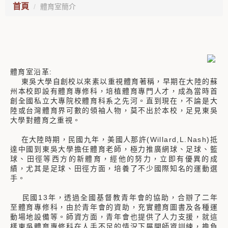
首頁
體育室簡介
體育室沿革:
東吳大學自創校以來素以重視體育著稱，早期在大陸的蘇
州本校即設有體育專修科，培植體育專門人才，成為當時首
創全國私立大專院校體育科系之先河。直到現在，不論是大
陸或台灣體育界可數的領袖人物，莫不出於本校，足見東吳
大學對體育之重視。
在大陸時期，民國九年，美國人那許(Willard,L.Nash)抵
達中國到東吳大學擔任體育老師，極力推廣網球、足球、籃
球、田徑等西方的新體育，經他的努力，立即有優異的成
績，尤其是足球、田徑方面，培養了不少國際知名的運動選
手。
民國13年，透過全國基督教青年會的協助，合辦了二年
至體育專修科，由於青年會的資助，充實體育圖書及各種運
動場地設備等。師資方面，青年會也提供了人力支援，就這
樣東吳體育專修科在人手不足的情況下展開師資訓練，擔負