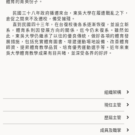
體育的菁英份子。
民國三十八年政府播遷來台，東吳大學在履遭戰亂之下，
倉促之間來不及遷校，備受摧殘。
直到民國四十三年，在台復校後各系逐漸恢復，並設立新
系，體育系則因發展方向的關係，迄今仍未復系。雖然如
此，東吳大學仍繼承了以往的優良傳統，做好各項的體育發
展措施，包括充實體育圖書、增建運動場地設備、改善體育
師資、提昇體育教學品質、培育優秀運動選手等。近年來東
吳大學體育教學成果有目共睹，並深受各界的好評。
組織架構
現任主管
歷屆主管
成員及職掌