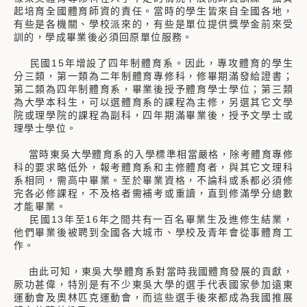
起培育全國體育師資的責任。當時的學生皆來自全國各地，
有些是各機關、學校派來的，有些是單位提供獎學金前來受
訓的，學成畢業後必須回原單位服務。
民國15年增設了四年制體育系。因此，專攻體育的學生
分三類，第一類為二年制體育專修科，修畢期滿發給證書；
第二類為四年制體育系，畢業後授予體育學士學位；第三類
為大學本科生，可以選體育系的課程為主修，另選其它文學
院或理學院的課程為副科，四年期滿畢業後，授予文學士或
理學士學位。
當時東吳大學體育系的入學標準相當嚴格，除考體育專修
科的要求略低外，報考體育系和主修體育者，與其它文理科
系相同，需高中畢業。至於畢業資格，不論科或系都必須修
完各必修課程，不及格者需補考或重讀，直到修滿學分總數
才能畢業。
民國13年至16年之間共有一百名畢業生及進修生結業，
他們畢業後被聘到全國各大城市、學校及青年會從事體育工
作。
由此可知，東吳大學體育系對當時我國體育發展的貢獻，
厥功甚偉，特別是有不少東吳大學的選手代表國家參加遠東
運動會及奧林匹克運動會，而這些選手後來都成為我國推展