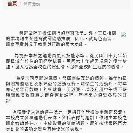
首頁
體育活動
體育室除了擔任例行的體育教學之外，其它相關
的業務均由各體育教師協助推展。因此，就角色而言，
體育室實兼具了教學與行政的兩大功能。
為提升本校之運動風氣及技能水準，從民國四十九年始
即舉辦全校性的田徑對抗賽。民國六十年起因項目的逐年增
加，擴大成為全校性的運動會，提供全校師生競技的機會。
為增加同學間的感情，發揮團結互助的精神，每年均舉
辦體育週活動及系際盃的運動競賽。除學生的活動外，每年
亦定期舉行教職工的桌球賽、羽球賽，以及利用中午或下班
時間推廣教職員之健身運動課程，歷年來亦深受各界的好
評。
為培養優秀運動選手及進一步與其他學校從事體育交流，
本校成立各項運動代表隊，各代表隊的組訓工作均由本校之
體育教師兼任之，由於紮實的訓練過程，歷年來代表隊再大
專動會的各項比賽均有極優異的表現。