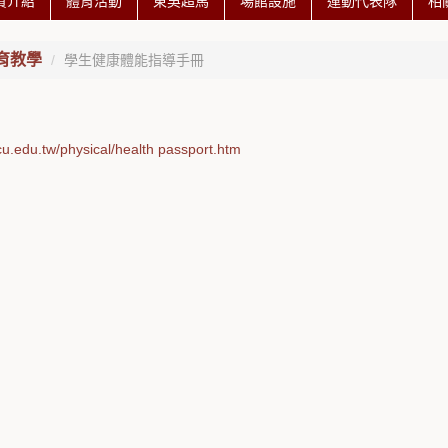
資介紹
體育活動
東吳超馬
場館設施
運動代表隊
相
育教學
學生健康體能指導手冊
cu.edu.tw/physical/health passport.htm