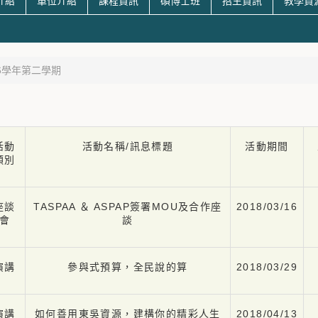
介紹
單位介紹
課程資訊
碩博士班
招生資訊
教學資
06學年第二學期
活動
活動名稱/訊息標題
活動期間
類別
座談
TASPAA ＆ ASPAP簽署MOU及合作座
2018/03/16
會
談
演講
參與式預算，全民說的算
2018/03/29
演講
如何善用東吳資源，建構你的精彩人生
2018/04/13