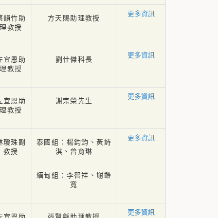
更多資訊
蔡韻竹助
方天賜助理教授
理教授
更多資訊
左宜恩助
劉仕傑科長
理教授
更多資訊
左宜恩助
謝宗榮先生
理教授
更多資訊
林瓊珠副
泰國組：楊鈞鈞、黃詩
教授
淇、曾育琳
緬甸組：李智祥、謝齡
寬
更多資訊
左宜恩助
張賢龢助理教授