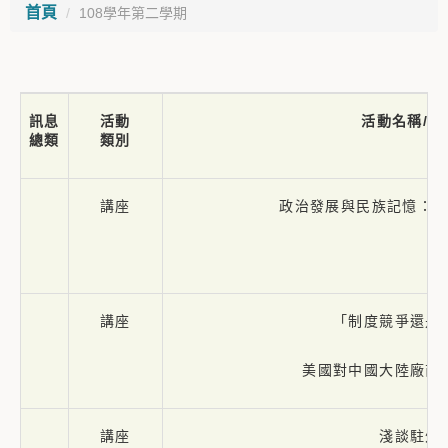
首頁
108學年第二學期
訊息
活動
活動名稱/訊
總類
類別
講座
政治發展與民族記憶：
講座
「制度競爭還是
美國對中國大陸廠商
講座
淺談駐外